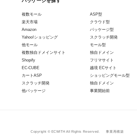
パッケージを探す
複数モール
ASP型
楽天市場
クラウド型
Amazon
パッケージ型
Yahoo!ショッピング
スクラッチ開発
他モール
モール型
複数独自ドメインサイト
独自ドメイン
Shopify
フリマサイト
EC-CUBE
越境 ECサイト
カートASP
ショッピングモール型
スクラッチ開発
独自ドメイン
他パッケージ
事業開始前
Copyright © ECWITH All Rights Reserved.
事業再構築