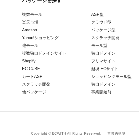
パッケージを探す
複数モール
ASP型
楽天市場
クラウド型
Amazon
パッケージ型
Yahoo!ショッピング
スクラッチ開発
他モール
モール型
複数独自ドメインサイト
独自ドメイン
Shopify
フリマサイト
EC-CUBE
越境 ECサイト
カートASP
ショッピングモール型
スクラッチ開発
独自ドメイン
他パッケージ
事業開始前
Copyright © ECWITH All Rights Reserved.
事業再構築