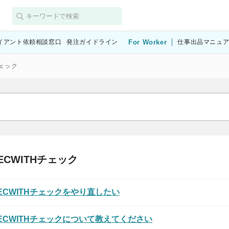
す
イアント依頼相談窓口
発注ガイドライン
For Worker
仕事出品マニュ
チェック
ECWITHチェック
ECWITHチェックをやり直したい
ECWITHチェックについて教えてください