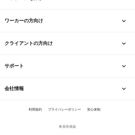
stat_1
ワーカーの方向け
stat_1
クライアントの方向け
stat_1
サポート
stat_1
会社情報
利用規約
プライバシーポリシー
安心体制
事業再構築