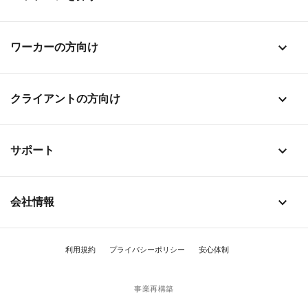
stat_1
ワーカーの方向け
stat_1
クライアントの方向け
stat_1
サポート
stat_1
会社情報
利用規約
プライバシーポリシー
安心体制
事業再構築