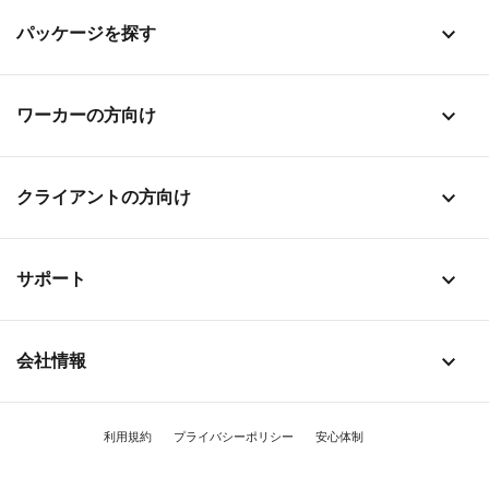
stat_1
パッケージを探す
stat_1
ワーカーの方向け
stat_1
クライアントの方向け
stat_1
サポート
stat_1
会社情報
利用規約
プライバシーポリシー
安心体制