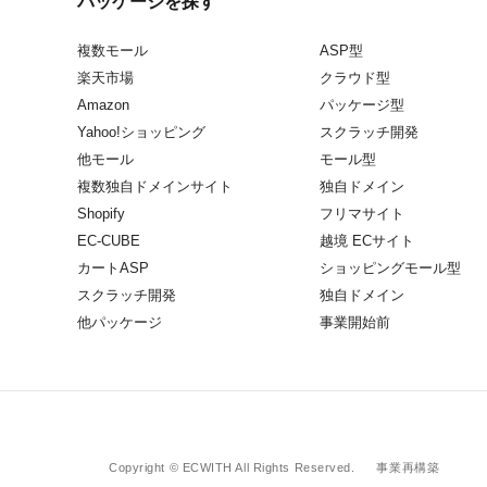
パッケージを探す
複数モール
ASP型
楽天市場
クラウド型
Amazon
パッケージ型
Yahoo!ショッピング
スクラッチ開発
他モール
モール型
複数独自ドメインサイト
独自ドメイン
Shopify
フリマサイト
EC-CUBE
越境 ECサイト
カートASP
ショッピングモール型
スクラッチ開発
独自ドメイン
他パッケージ
事業開始前
Copyright © ECWITH All Rights Reserved.
事業再構築